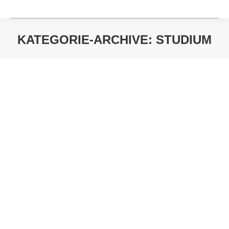
KATEGORIE-ARCHIVE:
STUDIUM
Sie befinden sich hier:
Duales Studium Versorgungs- und
Umwelttechnik
Studium
Von
pleitz-admin
Oktober 27, 2023
DEINE CHANCE – STUDIUM VERSORGUNGS- UND
UMWELTTECHNIK Das erwartet Dich… Lernen und
wachsen in einem praxisnahen Umfeld Mitarbeit an realen
Projekten im Bereich der Versorgungstechnik, die einen
unmittelbaren Einfluss auf die Entwicklung unserer TGA-