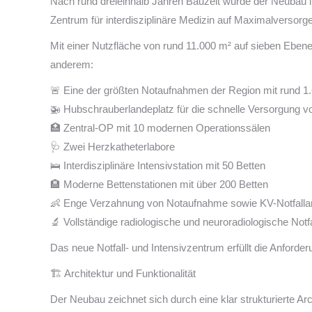
Nach rund dreieinhalb Jahren Bauzeit wurde der Neubau
Zentrum für interdisziplinäre Medizin auf Maximalversorg
Mit einer Nutzfläche von rund 11.000 m² auf sieben Eben
anderem:
🚨 Eine der größten Notaufnahmen der Region mit rund 1
🚁 Hubschrauberlandeplatz für die schnelle Versorgung v
🏥 Zentral-OP mit 10 modernen Operationssälen
🩺 Zwei Herzkatheterlabore
🛌 Interdisziplinäre Intensivstation mit 50 Betten
🏨 Moderne Bettenstationen mit über 200 Betten
👶 Enge Verzahnung von Notaufnahme sowie KV-Notfalla
🔬 Vollständige radiologische und neuroradiologische Notfa
Das neue Notfall- und Intensivzentrum erfüllt die Anford
🏗️ Architektur und Funktionalität
Der Neubau zeichnet sich durch eine klar strukturierte A