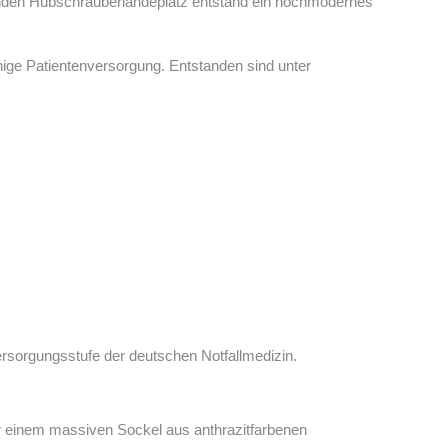
nden Hubschrauberlandeplatz entstand ein hochmodernes
hige Patientenversorgung. Entstanden sind unter
ersorgungsstufe der deutschen Notfallmedizin.
er einem massiven Sockel aus anthrazitfarbenen