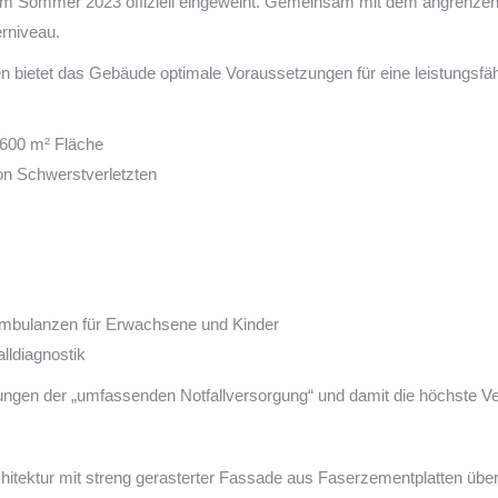
 im Sommer 2023 offiziell eingeweiht. Gemeinsam mit dem angrenze
erniveau.
en bietet das Gebäude optimale Voraussetzungen für eine leistungsfä
.600 m² Fläche
on Schwerstverletzten
mbulanzen für Erwachsene und Kinder
lldiagnostik
erungen der „umfassenden Notfallversorgung“ und damit die höchste V
rchitektur mit streng gerasterter Fassade aus Faserzementplatten üb